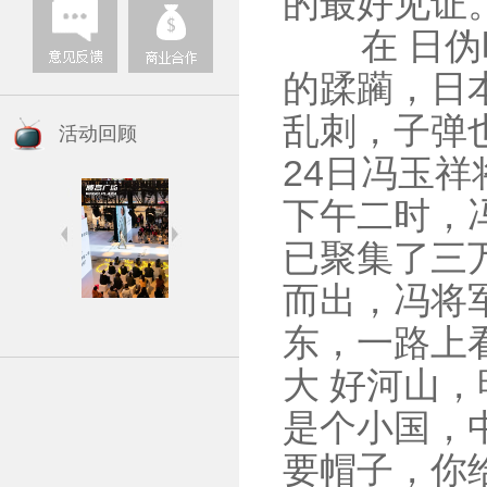
的最好见证
在 日伪时
的蹂躏，日
乱刺，子弹也
活动回顾
24日冯玉
下午二时，
已聚集了三
而出，冯将
东，一路上
大 好河山
是个小国，
要帽子，你