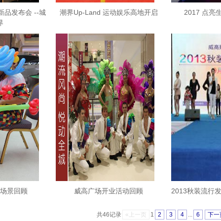
新品发布会 --城
潮界Up-Land 运动娱乐高地开启
2017 点
界
场景回顾
威高广场开业活动回顾
2013秋装流行
共46记录
«上一页
1
2
3
4
...
6
下一