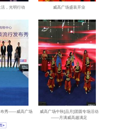
亮生活，光明行动
威高广场盛装开业
发布秀——威高广场
威高广场中秋[品月]团圆专场活动
——月满威高越满足
页»